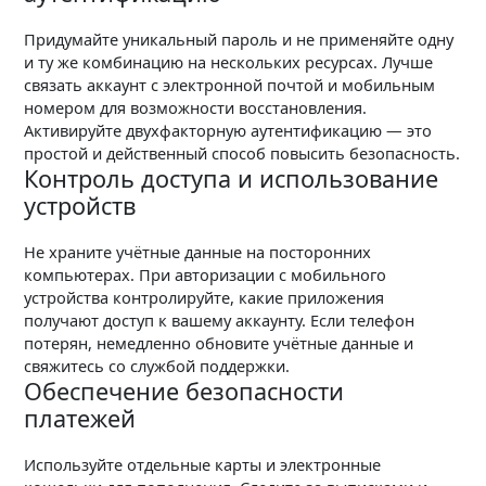
Придумайте уникальный пароль и не применяйте одну
и ту же комбинацию на нескольких ресурсах. Лучше
связать аккаунт с электронной почтой и мобильным
номером для возможности восстановления.
Активируйте двухфакторную аутентификацию — это
простой и действенный способ повысить безопасность.
Контроль доступа и использование
устройств
Не храните учётные данные на посторонних
компьютерах. При авторизации с мобильного
устройства контролируйте, какие приложения
получают доступ к вашему аккаунту. Если телефон
потерян, немедленно обновите учётные данные и
свяжитесь со службой поддержки.
Обеспечение безопасности
платежей
Используйте отдельные карты и электронные