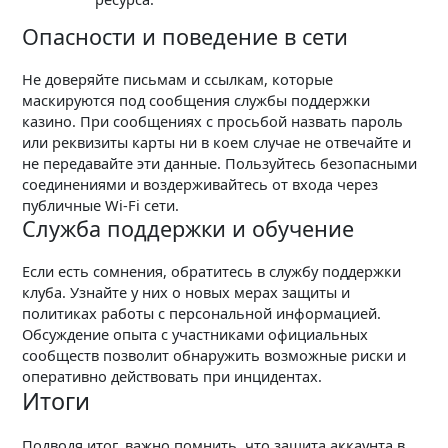
Опасности и поведение в сети
Не доверяйте письмам и ссылкам, которые
маскируются под сообщения службы поддержки
казино. При сообщениях с просьбой назвать пароль
или реквизиты карты ни в коем случае не отвечайте и
не передавайте эти данные. Пользуйтесь безопасными
соединениями и воздерживайтесь от входа через
публичные Wi‑Fi сети.
Служба поддержки и обучение
Если есть сомнения, обратитесь в службу поддержки
клуба. Узнайте у них о новых мерах защиты и
политиках работы с персональной информацией.
Обсуждение опыта с участниками официальных
сообществ позволит обнаружить возможные риски и
оперативно действовать при инцидентах.
Итоги
Подводя итог, важно помнить, что защита аккаунта в