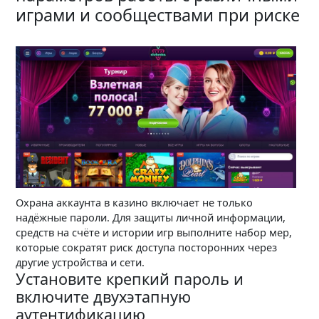
играми и сообществами при риске
Охрана аккаунта в казино включает не только
надёжные пароли. Для защиты личной информации,
средств на счёте и истории игр выполните набор мер,
которые сократят риск доступа посторонних через
другие устройства и сети.
Установите крепкий пароль и
включите двухэтапную
аутентификацию