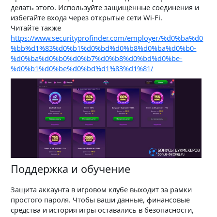
делать этого. Используйте защищённые соединения и
избегайте входа через открытые сети Wi‑Fi.
Читайте также
https://www.securityprofinder.com/employer/%d0%ba%d0
%bb%d1%83%d0%b1%d0%bd%d0%b8%d0%ba%d0%b0-
%d0%ba%d0%b0%d0%b7%d0%b8%d0%bd%d0%be-
%d0%b1%d0%be%d0%bd%d1%83%d1%81/
Поддержка и обучение
Защита аккаунта в игровом клубе выходит за рамки
простого пароля. Чтобы ваши данные, финансовые
средства и история игры оставались в безопасности,