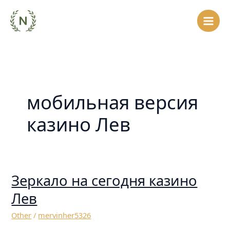
Skip
to
content
мобильная версия
казино Лев
Зеркало
Зеркало на сегодня казино
на
Лев
сегодня
казино
Other
/
mervinher5326
Лев